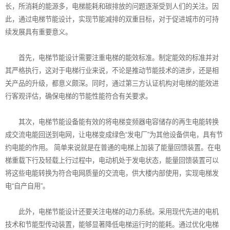
长，所消耗的能源多，电梯能耗和碳排放的问题逐渐受到人们的关注。因
此，通过电梯节能设计，实现节能减排的双重目标，对于促进城市的可持
续发展具有重要意义。
首先，电梯节能设计需要注重电梯的能效标准。制定能效的标准并对
其严格执行，这对于电梯行业来说，不论是推动节能技术的进步，还是相
关产品的升级，都意义颇深。同时，通过第三方认证机构对电梯的能效进
行客观评估，确保电梯的节能性能符合有关要求。
其次，电梯节能设备
能有效的将电梯变频器电容储存的再生电能转换
成交流电能回送到电网，让电梯变成绿色“发电厂”为其他设备供电，具有节
约电能的作用。 简单来说就是在普通的电梯上加装了能量回馈装置。在电
梯重载下行及轻载上行过程中，电动机处于发电状态，能量回馈装置可以
将这些电能转换为符合电网质量的交流电，供大楼内部使用，实现电梯发
电“自产自用”。
此外，电梯节能设计还要关注电梯的动力系统。采用现代先进的电机
技术和节能型传动装置，能够显著降低电梯运行时的能耗。通过优化电梯