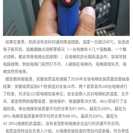
如果在夏季，机房没有良好的通风降温措施，温度一旦超过40℃，会造成
电子板死机、接触器触点烧断等情况（一台电梯有十几个接触器，一个触
点烧断，都会导致电梯出现故障）；且电梯机房长期高温运作，容易导致
电路故障，例如电梯门突然打不开、人被困在电梯内、电梯按钮失灵、电
梯突然停电等，
据安徽商报报道，安徽省质监局通报了2016年全省电梯安装质量监督抽查
结果：安徽省质监局6个检查组对全省16市、两个直管县共149台电梯进行
了检查，共涉及122家电梯安装单位，安全监察人员对电梯机房温度、主开
关、紧急照明和报警装置、接地保护、限速器等28大项、46小项进行了全
面检查。单台电梯安装质量平均符合率为87.69%，最高为100%，最低为
68%;电梯安装质量单项平均符合率为88.6%，最高为100%，最低为
42.28%(电梯机房温度)，没有发现影响电梯安全运行的关键不符合项。
省质监局特设处负责人介绍，从电梯安装检查的项目内容来看，符合率低