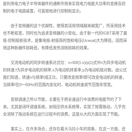
是利用电力电子半导体器件的通断作用来实现电力电能大功率的变换及控
制的电子电路装置，可直观地进行控制和显示。
由于
变频器
的这个优越性，使得其适用领域越来越宽广，所采用技术
也不断拓宽，同时也为追求变频器的小型化。由于新一代的IGBT采用了漏
极-控制极新技术，是集电极-射极简的饱和电压(Ucesat)大为降低，因而采
用这种新器件损耗低，有降低发热消除损耗的效果。
交流电动机的同步转速表达式位：n=60f(1-s)/p(1)式中n为异步电动机
的转速;f为异步电动机的频率;s为电动机转差率;p为电动机极对数。由公式
我们知道，转速n与频率f成正比，只要改变频率f即可改变电动机的转速，
当频率f在0～50Hz的范围内变化时，电动机转速调节范围非常宽。
变频调速之所以节能，主要在于把全速运行中浪费的电能节约了下
来。尤其是闭环调速系统，如恒压供水系统等，实现了按需拖动，几乎完
全消除了拖动系统在运行过程中的浪费。这是从大的方面实现了节能。
事实上，在许多场合，还存在着大马拉小车的现象，在这一方面，还