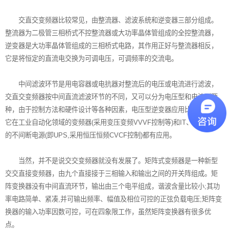
交直交
变频器
比较常见，由整流器、滤波系统和逆变器三部分组成。
整流器为二极管三相桥式不控整流器或大功率晶体管组成的全控整流器，
逆变器是大功率晶体管组成的三相桥式电路，其作用正好与整流器相反，
它是将恒定的直流电交换为可调电压，可调频率的交流电。
中间滤波环节是用电容器或电抗器对整流后的电压或电流进行滤波，
交直交变频器按中间直流滤波环节的不同，又可以分为电压型和电流型两
种，由于控制方法和硬件设计等各种因素，电压型逆变器应用比较广泛，
它在工业自动化领域的变频器(采用变压变频VVVF控制等)和IT、供电领域
的不间断电源(即UPS,采用恒压恒频CVCF控制)都有应用。
当然，并不是说交交变频器就没有发展了。矩阵式变频器是一种新型
交交直接变频器，由九个直接接于三相输入和输出之间的开关阵组成。矩
阵变换器没有中间直流环节，输出由三个电平组成，谐波含量比较小;其功
率电路简单、紧凑,并可输出频率、幅值及相位可控的正弦负载电压;矩阵变
换器的输入功率因数可控，可在四象限工作，虽然矩阵变换器有很多优
点。