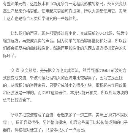
有整流单元的，这是技术和市场竞争到一定程度形成的格局，交直交变频
器生产起来价格更低，使用起来更加可靠成熟，所以大家都使用它。实际
上这点也是符合人类科学研究的一些规律的。
比如我们的声音，现在都要经过数字化，变成简单的0-1代码，然后传
输到远方，再变成真实的声音。因为简单的东西容易量化和处理，所以我
们都会把复杂的曲线线性化，然后再用线性化的东西去逼近模拟复杂的实
际环节。
交-直-交变频器，是先把交流电变成直流，然后再通过IGBT斩波的方
式逆变成交流，斩波时候处理输入的直流电比较容易了，因为它是直线
的，从微积分的道理来看，只要分成够小的很多方块，累积起来作用效果
和正弦波是一样的，而IGBT这些器件，本身只能开和关，所以处理方块的
信号比较适合了。
所以先把交流变成了直流，看起来多了一道工序，实际上“磨刀不误砍
柴工”，反正容易很多。另外整流模块，电容这些属于比较传统成熟的电子
器件，价格相对便宜了，只是体积大了一点而已。