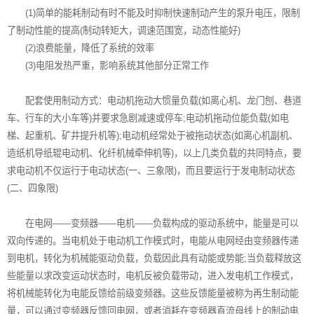
(1)简单的能耗制动有时不能及时抑制快速制动产生的泵升电压，限制
了制动性能的提高(制动转矩大，调速范围宽，动态性能好)
(2)浪费能量，降低了系统的效率
(3)电阻发热严重，影响系统其他部分正常工作
配套使用制动方式：电动机拖动大惯量负载(如离心机、龙门刨、巷道
车、行车的大小车等)并要求急剧减速或停车;电动机拖动位能负载(如电
梯、起重机、矿井提升机等);电动机经常处于被拖动状态(如离心机副机、
造纸机导纸辊电动机、化纤机械牵伸机等)，以上几类负载的共同特点，要
求电动机不仅运行于电动状态(一、三象限)，而且要运行于发电制动状态
(二、四象限)
在电网——变频器——电机——负载构成的驱动系统中，能量是可以
双向传递的。当电机处于电动机工作模式时，电能从电网经由变频器传递
到电机，转化为机械能驱动负载，负载因此具有动能或势能;当负载释放这
些能量以求改变运动状态时，电机反被负载带动，进入发电机工作模式，
将机械能转化为电能反馈给前级变频器。这些反馈能量被称为再生制动能
量，可以通过变频器反馈回电网，或者消耗在变频器直流母线上的制动电