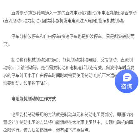
直流制动(就是给电通入一定的直流电);动力制动(用电阻耗能);混合制动
(直流制动+动力制动);回馈制动(将发电电流注入电网);抱闸机械制动。
停车分斜波停车和自由停车(快速停车也是斜波停车，只是斜波较陡而
已)。
制动也有机械制动(如抱闸)、能耗制动(制动电阻、反接制动、直流制
动等)、回馈制动等。是否需要制动和电机运转状态有关，斜波停车时当要
求的停车时间小于自由停车时间时就需要使用制动;电机正常运转时有时也
需要制动，如吊钩下降时。
电阻能耗制动的工作方式
电阻能耗制动采用的方法就是制动单元和制动电阻两部分，即通过内
置或外加制动电阻的方法将电能消耗在大功率电阻器中，实现电动机的四
象限运行。该方法虽然简单，但有如下严重缺点。