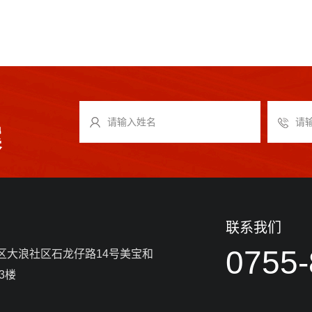
案
联系我们
0755
区大浪社区石龙仔路14号美宝和
3楼