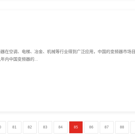
在空调、电梯、冶金、机械等行业得到广泛应用，中国的变频器市场
内中国变频器的...
0
81
82
83
84
85
86
87
88