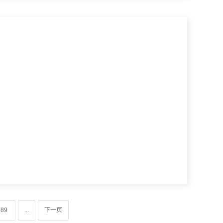
目
89
...
下一页