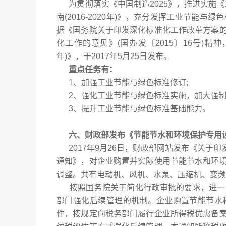
为贯彻落实《中国制造2025》，推进实施《工业
南(2016-2020年)》，充分发挥工业节
据《国务院关于印发深化标准化工作改革方案的通
化工作的意见》(国办发〔2015〕16号)精神
年)》，于2017年5月25日发布。
重点任务有：
1、加强工业节能与绿色标准修订;
2、强化工业节能与绿色标准实施，加大强制
3、提升工业节能与绿色标准基础能力。
六、财政部发布《节能节水和环境保护专用设备
2017年9月26日，财政部网站发布《关于印
通知》，对企业购置并实际使用节能节水和环
调整。共有电动机、风机、水泵、压缩机、变频
按照国务院关于简化行政审批的要求，进一
部门强化后续管理的机制。企业购置节能节水
件，按规定向税务部门履行企业所得税优惠备