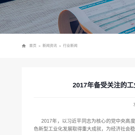
首页
新闻资讯
行业新闻
2017年备受关注的
2017年，以习近平同志为核心的党中央高
色新型工业化发展取得重大成就，为经济社会稳