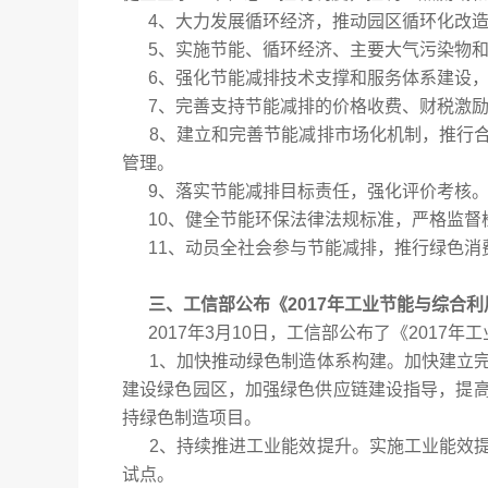
4、大力发展循环经济，推动园区循环化改造
5、实施节能、循环经济、主要大气污染物和
6、强化节能减排技术支撑和服务体系建设，
7、完善支持节能减排的价格收费、财税激励
8、建立和完善节能减排市场化机制，推行合
管理。
9、落实节能减排目标责任，强化评价考核
10、健全节能环保法律法规标准，严格监督
11、动员全社会参与节能减排，推行绿色消
三、工信部公布《2017年工业节能与综合利
2017年3月10日，工信部公布了《2017年
1、加快推动绿色制造体系构建。加快建立完
建设绿色园区，加强绿色供应链建设指导，提
持绿色制造项目。
2、持续推进工业能效提升。实施工业能效提
试点。