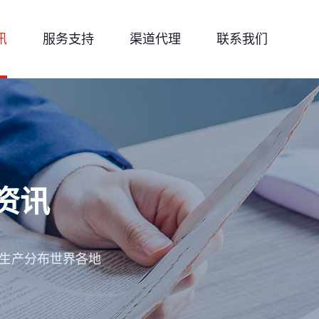
讯
服务支持
渠道代理
联系我们
资讯
化生产分布世界各地