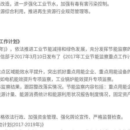
改造，进一步强化工业节水，加强有毒有害污染控制。
源综合利用，推进再生资源行业规范管理等。
工作计划》
20年)》，依法推进工业节能减排和绿色发展，充分发挥节能监察
部于2017年3月10日发布了《2017年工业节能监察重点工作
点区域能效水平提升，突出抓好重点用能企业、重点用能设备
如电机能效提升专项监察，工业锅炉能效提升专项监察。
监察结果，跟踪整改落实情况。节能监察内容包括：重点用能
能源计量、能源消费统计和能源利用状况报告制度情况，固定资
。
格依法行政、加强资金管理、强化舆论宣传、严格监督检查。
2017-2019年)》