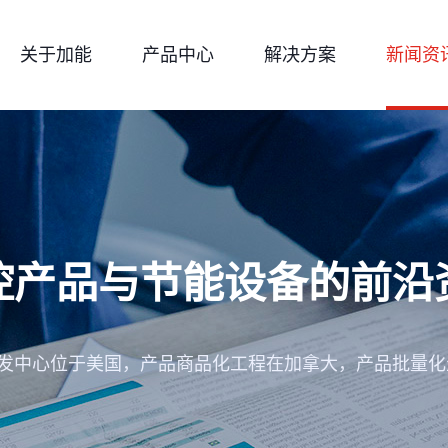
关于加能
产品中心
解决方案
新闻资
控产品与节能设备的前沿
开发中心位于美国，产品商品化工程在加拿大，产品批量