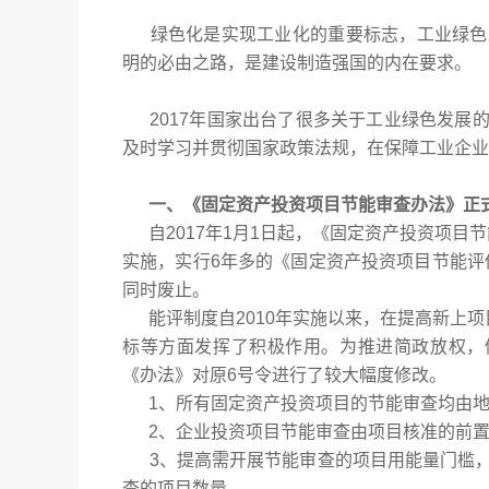
绿色化是实现工业化的重要标志，工业绿色
明的必由之路，是建设制造强国的内在要求。
2017年国家出台了很多关于工业绿色发展
及时学习并贯彻国家政策法规，在保障工业企业
一、《固定资产投资项目节能审查办法》正
自2017年1月1日起，《固定资产投资项目节能
实施，实行6年多的《固定资产投资项目节能评估
同时废止。
能评制度自2010年实施以来，在提高新上项
标等方面发挥了积极作用。为推进简政放权，
《办法》对原6号令进行了较大幅度修改。
1、所有固定资产投资项目的节能审查均由地
2、企业投资项目节能审查由项目核准的前置
3、提高需开展节能审查的项目用能量门槛，
查的项目数量。