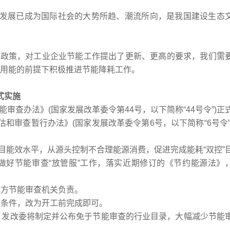
发展已成为国际社会的大势所趋、潮流所向，是我国建设生态
的政策，对工业企业节能工作提出了更新、更高的要求，我们需
用能的前提下积极推进节能降耗工作。
式实施
审查办法》(国家发展改革委令第44号，以下简称“44号令”)正
和审查暂行办法》(国家发展改革委令第6号，以下简称“6号令”
目能效水平，从源头控制不合理能源消费，促进完成能耗“双控”
做好节能审查“放管服”工作，落实近期修订的《节约能源法》
方节能审查机关负责。
条件，改为开工前完成即可。
发改委将制定并公布免于节能审查的行业目录，大幅减少节能