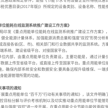
收优惠政策规定条件，是指《节能节水专用设备企业所得税优惠
得税优惠目录(2017年版)》所规定的设备类别、设备名称、性能
位能耗在线监测系统推广建设工作方案》
总局印发《重点用能单位能耗在线监测系统推广建设工作方案》
健全能源计量体系，加强能源消费总量和强度“双控”形势分析
成连接各省(区、市)、相关部门和行业数据共享的监测系统。方
端系统、建设省级平台、对接国家平台。
位内部，由重点用能单位负责建设。主要功能是，通过计量
将数据上传至省级平台，或直接上传至国家平台。重点用能单位
施，确保内部系统安全和数据安全;要具备远程升级维保、一端
身能源管理所需的功能。
关事项的通知
开展重点用能单位 “百千万”行动有关事项的通知》，该文件明确
双控目标分解与评价考核机制以及切实推动重点用能单位节能管
量与强度“双控”进一步开展，在重点用能企业节能与能效面临“