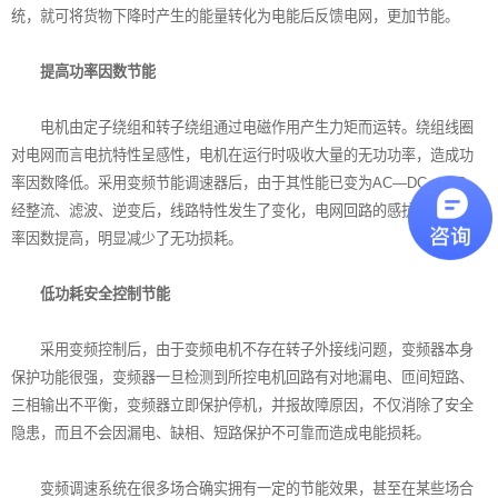
统，就可将货物下降时产生的能量转化为电能后反馈电网，更加节能。
提高功率因数节能
电机由定子绕组和转子绕组通过电磁作用产生力矩而运转。绕组线圈
对电网而言电抗特性呈感性，电机在运行时吸收大量的无功功率，造成功
率因数降低。采用变频节能调速器后，由于其性能已变为AC―DC ―AC，
经整流、滤波、逆变后，线路特性发生了变化，电网回路的感抗减小，功
率因数提高，明显减少了无功损耗。
低功耗安全控制节能
采用变频控制后，由于变频电机不存在转子外接线问题，变频器本身
保护功能很强，变频器一旦检测到所控电机回路有对地漏电、匝间短路、
三相输出不平衡，变频器立即保护停机，并报故障原因，不仅消除了安全
隐患，而且不会因漏电、缺相、短路保护不可靠而造成电能损耗。
变频调速系统在很多场合确实拥有一定的节能效果，甚至在某些场合