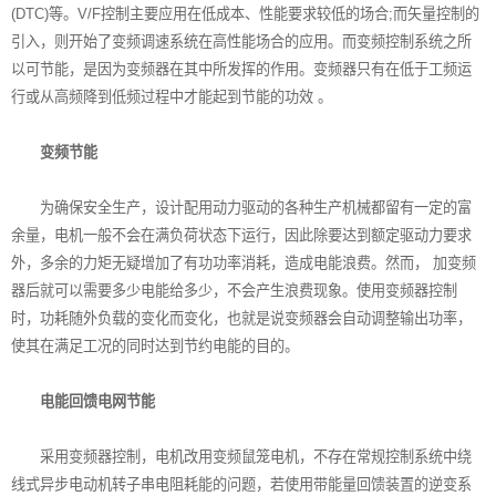
(DTC)等。V/F控制主要应用在低成本、性能要求较低的场合;而矢量控制的
引入，则开始了变频调速系统在高性能场合的应用。而变频控制系统之所
以可节能，是因为变频器在其中所发挥的作用。
变频器
只有在低于工频运
行或从高频降到低频过程中才能起到节能的功效 。
变频节能
为确保安全生产，设计配用动力驱动的各种生产机械都留有一定的富
余量，电机一般不会在满负荷状态下运行，因此除要达到额定驱动力要求
外，多余的力矩无疑增加了有功功率消耗，造成电能浪费。然而， 加变频
器后就可以需要多少电能给多少，不会产生浪费现象。使用变频器控制
时，功耗随外负载的变化而变化，也就是说变频器会自动调整输出功率，
使其在满足工况的同时达到节约电能的目的。
电能回馈电网节能
采用变频器控制，电机改用变频鼠笼电机，不存在常规控制系统中绕
线式异步电动机转子串电阻耗能的问题，若使用带能量回馈装置的逆变系